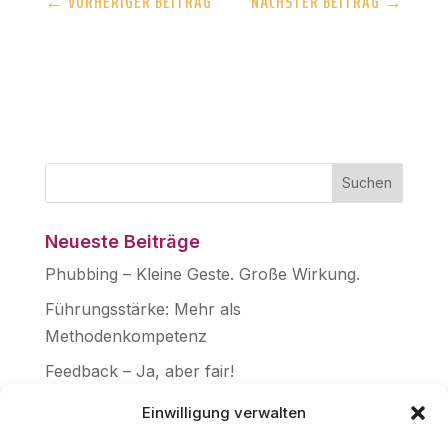
←
VORHERIGER BEITRAG
NÄCHSTER BEITRAG
→
Neueste Beiträge
Phubbing – Kleine Geste. Große Wirkung.
Führungsstärke: Mehr als
Methodenkompetenz
Feedback – Ja, aber fair!
Frage aller Fragen: WARUM?
Einwilligung verwalten
Aktuelle Führungsseminare