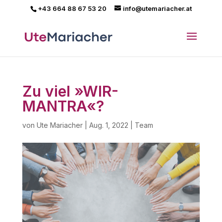
+43 664 88 67 53 20
info@utemariacher.at
Zu viel »WIR-
MANTRA«?
von
Ute Mariacher
|
Aug. 1, 2022
|
Team