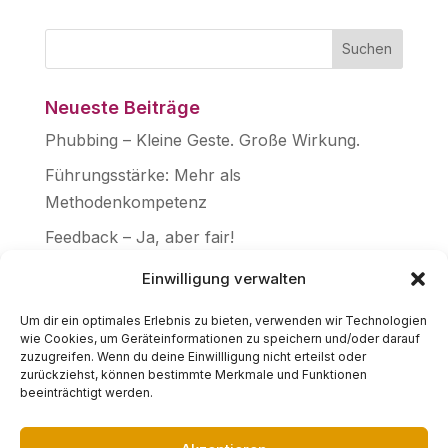
Neueste Beiträge
Phubbing – Kleine Geste. Große Wirkung.
Führungsstärke: Mehr als
Methodenkompetenz
Feedback – Ja, aber fair!
Frage aller Fragen: WARUM?
Einwilligung verwalten
Aktuelle Führungsseminare
Um dir ein optimales Erlebnis zu bieten, verwenden wir Technologien
wie Cookies, um Geräteinformationen zu speichern und/oder darauf
Führungskraft & Führungspersönlichkeit
zuzugreifen. Wenn du deine Einwillligung nicht erteilst oder
Echtheit als Führungsstärke
zurückziehst, können bestimmte Merkmale und Funktionen
beeinträchtigt werden.