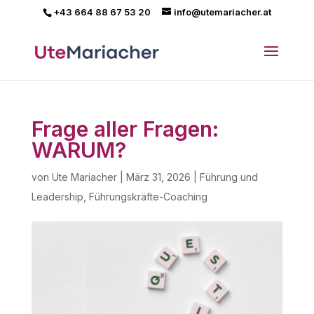
+43 664 88 67 53 20
info@utemariacher.at
Frage aller Fragen:
WARUM?
von
Ute Mariacher
|
März 31, 2026
|
Führung und
Leadership
,
Führungskräfte-Coaching