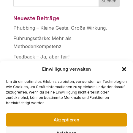
Neueste Beiträge
Phubbing – Kleine Geste. Große Wirkung.
Führungsstärke: Mehr als
Methodenkompetenz
Feedback – Ja, aber fair!
Frage aller Fragen: WARUM?
Einwilligung verwalten
Aktuelle Führungsseminare
Um dir ein optimales Erlebnis zu bieten, verwenden wir Technologien
wie Cookies, um Geräteinformationen zu speichern und/oder darauf
Führungskraft & Führungspersönlichkeit
zuzugreifen. Wenn du deine Einwillligung nicht erteilst oder
Echtheit als Führungsstärke
zurückziehst, können bestimmte Merkmale und Funktionen
beeinträchtigt werden.
Akzeptieren
Datenschutzerklärung
|
Impressum
|