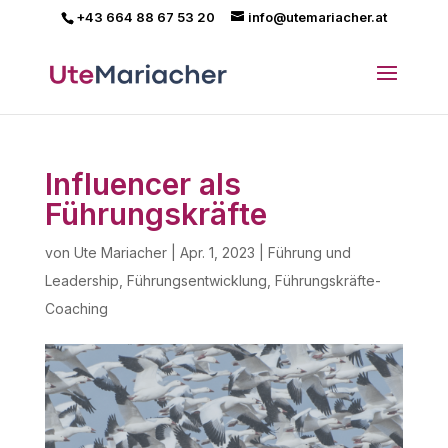
+43 664 88 67 53 20
info@utemariacher.at
Influencer als
Führungskräfte
von
Ute Mariacher
|
Apr. 1, 2023
|
Führung und
Leadership
,
Führungsentwicklung
,
Führungskräfte-
Coaching