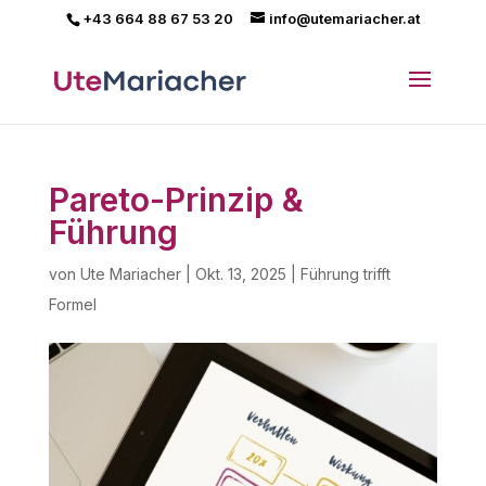
+43 664 88 67 53 20
info@utemariacher.at
Pareto-Prinzip &
Führung
von
Ute Mariacher
|
Okt. 13, 2025
|
Führung trifft
Formel