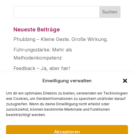
Neueste Beiträge
Phubbing – Kleine Geste. Große Wirkung.
Führungsstärke: Mehr als
Methodenkompetenz
Feedback – Ja, aber fair!
Frage aller Fragen: WARUM?
Einwilligung verwalten
Aktuelle Führungsseminare
Um dir ein optimales Erlebnis zu bieten, verwenden wir Technologien
wie Cookies, um Geräteinformationen zu speichern und/oder darauf
Führungskraft & Führungspersönlichkeit
zuzugreifen. Wenn du deine Einwillligung nicht erteilst oder
Echtheit als Führungsstärke
zurückziehst, können bestimmte Merkmale und Funktionen
beeinträchtigt werden.
Akzeptieren