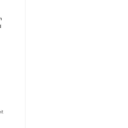
n
d
it