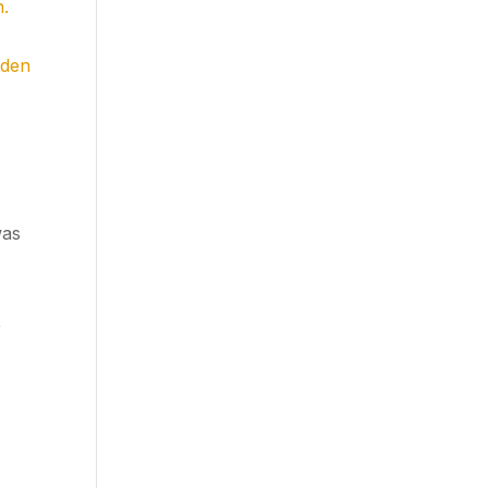
n.
 den
was
,