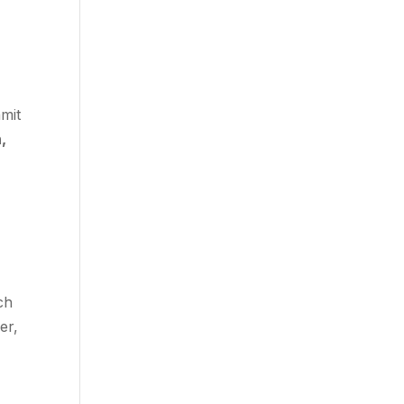
mit
,
e
ch
er,